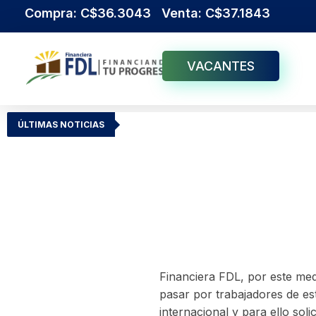
Compra: C$36.3043 Venta: C$37.1843
VACANTES
Institución Financiera Líder en Nicaragua
Financiera FDL
ÚLTIMAS NOTICIAS
Financiera FDL, por este med
pasar por trabajadores de est
internacional y para ello sol