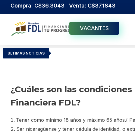
Compra: C$36.3043 Venta: C$37.1843
VACANTES
Institución Financiera Líder en Nicaragua
Financiera FDL
ÚLTIMAS NOTICIAS
¿Cuáles son las condiciones 
Financiera FDL?
Tener como mínimo 18 años y máximo 65 años.( Para
Ser nicaragüense y tener cédula de identidad, o ext