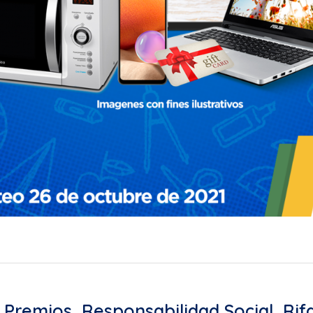
,
Premios
,
Responsabilidad Social
,
Rif