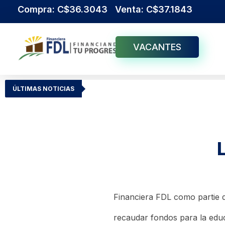
Compra: C$36.3043 Venta: C$37.1843
VACANTES
Institución Financiera Líder en Nicaragua
Financiera FDL
ÚLTIMAS NOTICIAS
Financiera FDL como partie d
recaudar fondos para la edu