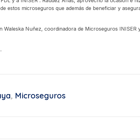
 FDL y a INISER”. Raudez Arias, aprovecho la ocasión e hi
de estos microseguros que además de beneficiar y asegurar
zaron Waleska Nuñez, coordinadora de Microseguros INISER 
.
aya
,
Microseguros