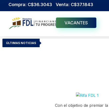
Compra: C$36.3043 Venta: C$37.1843
VACANTES
Institución Financiera Líder en Nicaragua
Financiera FDL
ÚLTIMAS NOTICIAS
Con el objetivo de premiar la