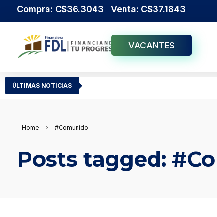
Compra: C$36.3043 Venta: C$37.1843
VACANTES
Institución Financiera Líder en Nicaragua
Financiera FDL
ÚLTIMAS NOTICIAS
Home
#Comunido
Posts tagged: #C