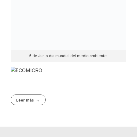
ENTRADAS RECIENTES
Comunicado 1 y 10 de Agosto.
Credito a tu medida para mejora de vivienda.
NOTA DE PRENSA
Comunicado 19 de Julio.
Recreación, integración y bienestar marcaron la III