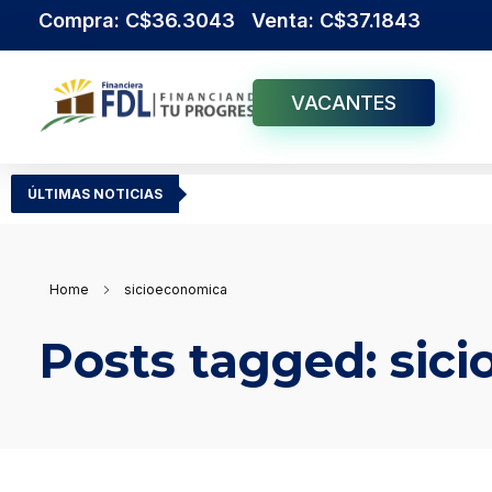
Compra: C$36.3043 Venta: C$37.1843
VACANTES
Institución Financiera Líder en Nicaragua
Financiera FDL
ÚLTIMAS NOTICIAS
Home
sicioeconomica
Posts tagged: sic