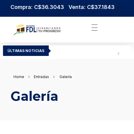
Compra: C$36.3043 Venta: C$37.1843
Institución Financiera Líder en Nicaragua
Financiera FDL
ÚLTIMAS NOTICIAS
Home
Entradas
Galería
Galería